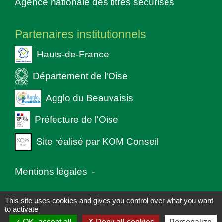
Agence nationale des titres sécurisés
Partenaires institutionnels
Hauts-de-France
Département de l'Oise
Agglo du Beauvaisis
Préfecture de l'Oise
Site réalisé par KOM Conseil
Mentions légales
-
Politique de confidentialité
-
Accessibilité
-
This site uses cookies and gives you control over what you want
to activate
Plan du site
-
Gestion des cookies
OK, accept all
Deny all cookies
Personalize