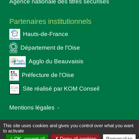
Agence nationale des titres sécurisés
Partenaires institutionnels
Hauts-de-France
Département de l'Oise
Agglo du Beauvaisis
Préfecture de l'Oise
Site réalisé par KOM Conseil
Mentions légales
-
Politique de confidentialité
-
Accessibilité
-
This site uses cookies and gives you control over what you want
to activate
Plan du site
-
Gestion des cookies
OK, accept all
Deny all cookies
Personalize