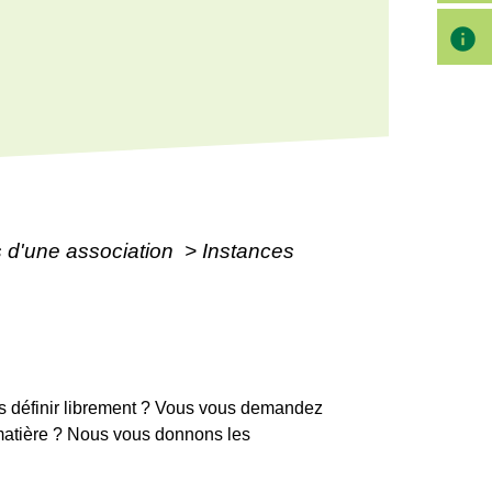
info
s d'une association
>
Instances
les définir librement ? Vous vous demandez
la matière ? Nous vous donnons les