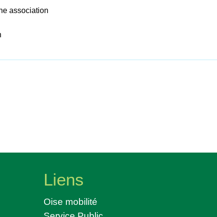
ne association
n
Liens
Oise mobilité
Service Public