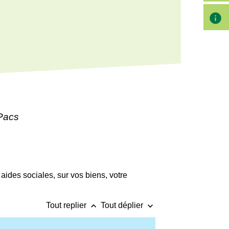
info
 Pacs
 aides sociales, sur vos biens, votre
keyboard_arrow_up
keyboard_arrow_down
Tout replier
Tout déplier