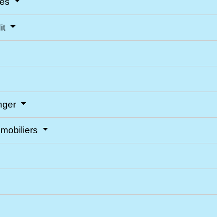
res
it
anger
 mobiliers