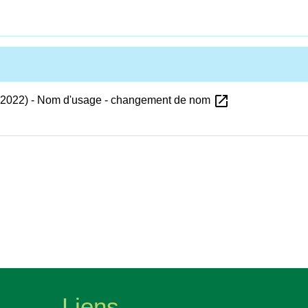
open_in_new
ars 2022) - Nom d'usage - changement de nom
Liens