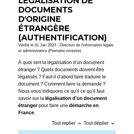
LÉGALISATION DE
DOCUMENTS
D'ORIGINE
ÉTRANGÈRE
(AUTHENTIFICATION)
Vérifié le 01 Jan 2023 - Direction de l'information légale
et administrative (Première ministre)
À quoi sert la légalisation d'un document
étranger ? Quels documents doivent être
légalisés ? Faut-il d'abord faire traduire le
document ? Comment faire la demande ?
Nous vous indiquons ce qu'il ce qu'il faut
savoir sur la
légalisation d'un document
étranger
pour faire une
démarche en
France
.
keyboard_arrow_up
keyboard_arrow_down
Tout replier
Tout déplier