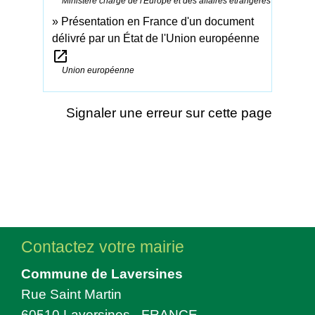
Ministère chargé de l'Europe et des affaires étrangères
Présentation en France d'un document
délivré par un État de l'Union européenne
open_in_new
Union européenne
Signaler une erreur sur cette page
Contactez votre mairie
Commune de Laversines
Rue Saint Martin
60510 Laversines - FRANCE