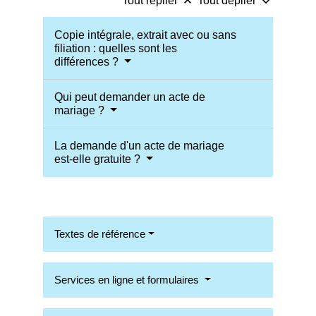
keyboard_arrow_up
keyboard_arrow_down
Tout replier
Tout déplier
Copie intégrale, extrait avec ou sans
filiation : quelles sont les
différences ?
Qui peut demander un acte de
mariage ?
La demande d'un acte de mariage
est-elle gratuite ?
Textes de référence
Services en ligne et formulaires