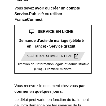
Vous devez
avoir ou créer un compte
Service-Public.fr
ou
utiliser
FranceConnect
.
desktop_mac
SERVICE EN LIGNE
Demande d'acte de mariage (célébré
en France) - Service gratuit
open_in_new
ACCÉDER AU SERVICE EN LIGNE
Direction de l'information légale et administrative
(Dila) - Première ministre
Vous recevrez le document chez vous
par
courrier
en
quelques jours
.
Le délai peut varier en fonction du traitement
de votre demande par les services de la