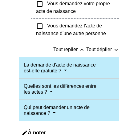
check_box_outline_blank
Vous demandez votre propre
acte de naissance
check_box_outline_blank
Vous demandez l'acte de
naissance d'une autre personne
keyboard_arrow_up
keyboard_arrow_down
Tout replier
Tout déplier
La demande d'acte de naissance
est-elle gratuite ?
Quelles sont les différences entre
les actes ?
Qui peut demander un acte de
naissance ?
À noter
edit