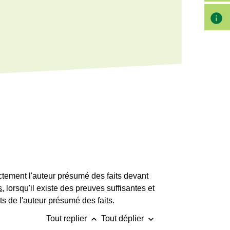
info
tement l'auteur présumé des faits devant
s
, lorsqu'il existe des preuves suffisantes et
its de l'auteur présumé des faits.
keyboard_arrow_up
keyboard_arrow_down
Tout replier
Tout déplier