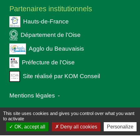
Partenaires institutionnels
Hauts-de-France
Département de l'Oise
Agglo du Beauvaisis
Préfecture de l'Oise
Site réalisé par KOM Conseil
Mentions légales
-
Politique de confidentialité
-
Accessibilité
-
This site uses cookies and gives you control over what you want
to activate
Plan du site
-
Gestion des cookies
OK, accept all
Deny all cookies
Personalize