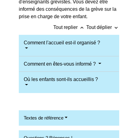
d'enseignants grévistes. Vous devez être
informé des conséquences de la grève sur la
prise en charge de votre enfant.
keyboard_arrow_up
keyboard_arrow_down
Tout replier
Tout déplier
Comment l'accueil est-il organisé ?
Comment en êtes-vous informé ?
Où les enfants sont-ils accueillis ?
Textes de référence
Questions ? Réponses !