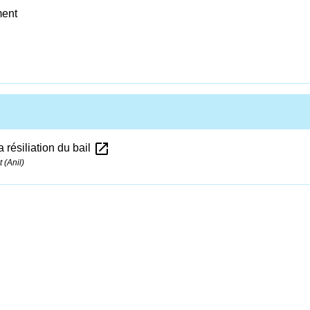
ment
open_in_new
a résiliation du bail
 (Anil)