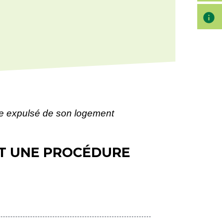
info
re expulsé de son logement
NT UNE PROCÉDURE