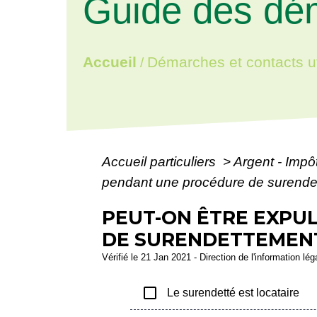
Guide des dé
Accueil
Démarches et contacts ut
/
Accueil particuliers
>
Argent - Imp
pendant une procédure de surende
PEUT-ON ÊTRE EXPU
DE SURENDETTEMENT
Vérifié le 21 Jan 2021 - Direction de l'information lé
check_box_outline_blank
Le surendetté est locataire