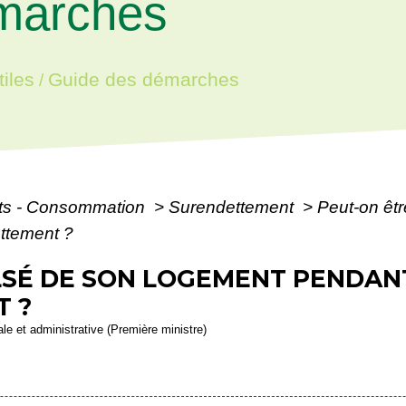
marches
iles
Guide des démarches
/
ôts - Consommation
>
Surendettement
>
Peut-on êt
ttement ?
LSÉ DE SON LOGEMENT PENDA
 ?
gale et administrative (Première ministre)