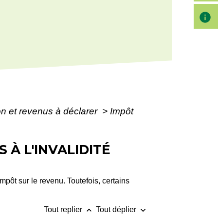
info
ion et revenus à déclarer
>
Impôt
 À L'INVALIDITÉ
mpôt sur le revenu. Toutefois, certains
keyboard_arrow_up
keyboard_arrow_down
Tout replier
Tout déplier