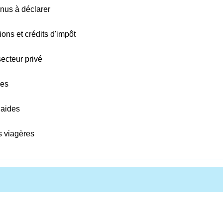
enus à déclarer
ions et crédits d'impôt
secteur privé
ées
 aides
s viagères