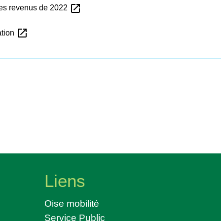
open_in_new
des revenus de 2022
open_in_new
ation
Liens
Oise mobilité
Service Public