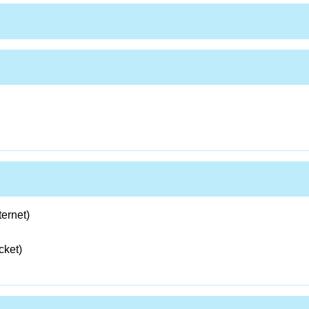
ernet)
cket)