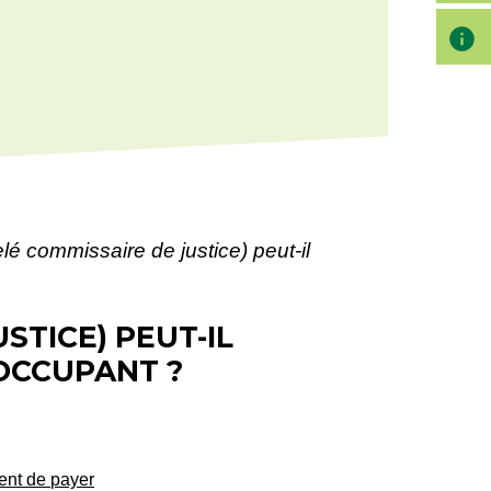
info
lé commissaire de justice) peut-il
STICE) PEUT-IL
OCCUPANT ?
nt de payer