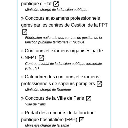
open_in_new
publique d'État
Ministère chargé de la fonction publique
Concours et examens professionnels
gérés par les centres de Gestion de la FPT
open_in_new
Fédération nationale des centres de gestion de la
fonction publique territoriale (FNCDG)
Concours et examens organisés par le
open_in_new
CNFPT
Centre national de la fonction publique territoriale
(CNFPT)
Calendrier des concours et examens
open_in_new
professionnels de sapeurs-pompiers
Ministère chargé de l'intérieur
open_in_new
Concours de la Ville de Paris
Ville de Paris
Portail des concours de la fonction
open_in_new
publique hospitalière (FPH)
Ministère chargé de la santé