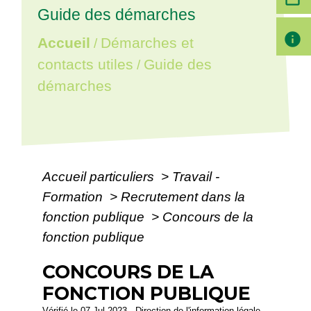
Guide des démarches
info
Accueil
Démarches et
/
contacts utiles
Guide des
/
démarches
Accueil particuliers
>
Travail -
Formation
>
Recrutement dans la
fonction publique
>
Concours de la
fonction publique
CONCOURS DE LA
FONCTION PUBLIQUE
Vérifié le 07 Jul 2023 - Direction de l'information légale