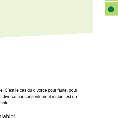
info
e. C'est le cas du divorce pour faute, pour
, le divorce par consentement mutuel est un
emble.
iable)