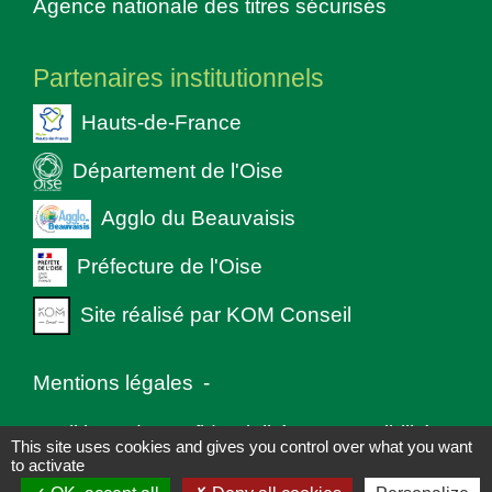
Agence nationale des titres sécurisés
Partenaires institutionnels
Hauts-de-France
Département de l'Oise
Agglo du Beauvaisis
Préfecture de l'Oise
Site réalisé par KOM Conseil
Mentions légales
-
Politique de confidentialité
-
Accessibilité
-
This site uses cookies and gives you control over what you want
to activate
Plan du site
-
Gestion des cookies