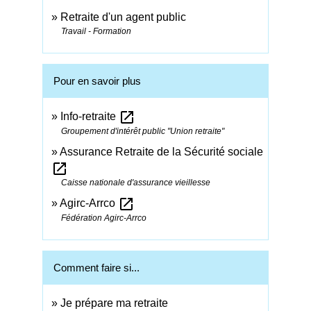
Retraite d'un agent public
Travail - Formation
Pour en savoir plus
open_in_new
Info-retraite
Groupement d'intérêt public "Union retraite"
Assurance Retraite de la Sécurité sociale
open_in_new
Caisse nationale d'assurance vieillesse
open_in_new
Agirc-Arrco
Fédération Agirc-Arrco
Comment faire si...
Je prépare ma retraite