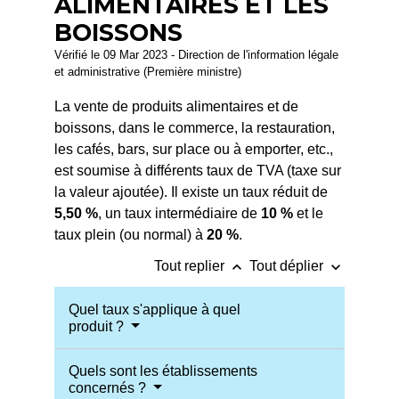
ALIMENTAIRES ET LES
BOISSONS
Vérifié le 09 Mar 2023 - Direction de l'information légale
et administrative (Première ministre)
La vente de produits alimentaires et de
boissons, dans le commerce, la restauration,
les cafés, bars, sur place ou à emporter, etc.,
est soumise à différents taux de TVA (taxe sur
la valeur ajoutée). Il existe un taux réduit de
5,50 %
, un taux intermédiaire de
10 %
et le
taux plein (ou normal) à
20 %
.
keyboard_arrow_up
keyboard_arrow_down
Tout replier
Tout déplier
Quel taux s'applique à quel
produit ?
Quels sont les établissements
concernés ?