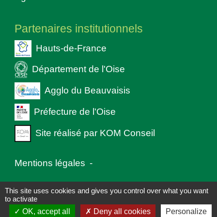
Partenaires institutionnels
Hauts-de-France
Département de l'Oise
Agglo du Beauvaisis
Préfecture de l'Oise
Site réalisé par KOM Conseil
Mentions légales
-
Politique de confidentialité
-
Accessibilité
-
This site uses cookies and gives you control over what you want
to activate
Plan du site
-
Gestion des cookies
OK, accept all
Deny all cookies
Personalize