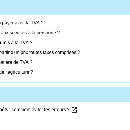
 à payer avec la TVA ?
 aux services à la personne ?
oumis à la TVA ?
artir d'un prix toutes taxes comprises ?
 matière de TVA ?
e l'agriculture ?
open_in_new
ôts : comment éviter les erreurs ?