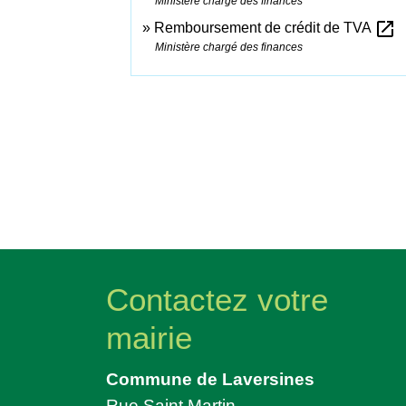
Ministère chargé des finances
open_in_new
Remboursement de crédit de TVA
Ministère chargé des finances
Contactez votre
mairie
Commune de Laversines
Rue Saint Martin