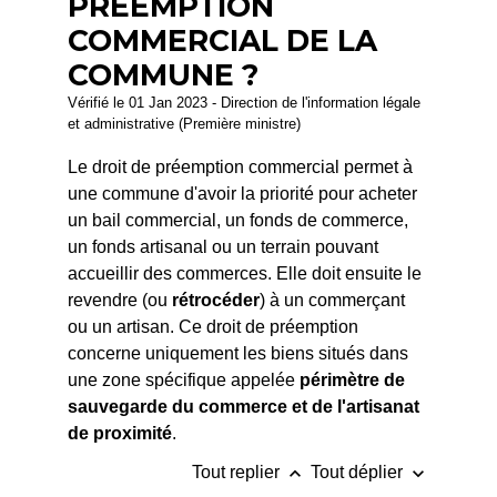
PRÉEMPTION
COMMERCIAL DE LA
COMMUNE ?
Vérifié le 01 Jan 2023 - Direction de l'information légale
et administrative (Première ministre)
Le droit de préemption commercial permet à
une commune d'avoir la priorité pour acheter
un bail commercial, un fonds de commerce,
un fonds artisanal ou un terrain pouvant
accueillir des commerces. Elle doit ensuite le
revendre (ou
rétrocéder
) à un commerçant
ou un artisan. Ce droit de préemption
concerne uniquement les biens situés dans
une zone spécifique appelée
périmètre de
sauvegarde du commerce et de l'artisanat
de proximité
.
keyboard_arrow_up
keyboard_arrow_down
Tout replier
Tout déplier