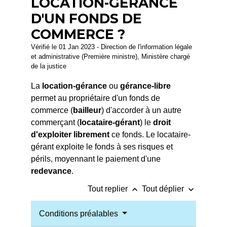
LOCATION-GÉRANCE
D'UN FONDS DE
COMMERCE ?
Vérifié le 01 Jan 2023 - Direction de l'information légale
et administrative (Première ministre), Ministère chargé
de la justice
La
location-gérance
ou
gérance-libre
permet au propriétaire d'un fonds de
commerce (
bailleur
) d'accorder à un autre
commerçant (
locataire-gérant
) le
droit
d'exploiter librement
ce fonds. Le locataire-
gérant exploite le fonds à ses risques et
périls, moyennant le paiement d'une
redevance
.
keyboard_arrow_up
keyboard_arrow_down
Tout replier
Tout déplier
Conditions préalables