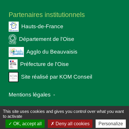
Partenaires institutionnels
Hauts-de-France
Département de l'Oise
Agglo du Beauvaisis
Préfecture de l'Oise
Site réalisé par KOM Conseil
Mentions légales
-
Politique de confidentialité
-
Accessibilité
-
This site uses cookies and gives you control over what you want
to activate
Plan du site
-
Gestion des cookies
OK, accept all
Deny all cookies
Personalize