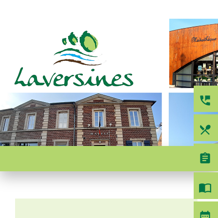
perm_phone_msg
local_dining
menu
assignment
import_contacts
date_range