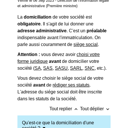
Vérifié le 06 Sep 2023 - Direction de l'information légale
et administrative (Première ministre)
La
domiciliation
de votre société est
obligatoire
. Il s'agit de lui donner une
adresse administrative
. C'est un
préalable
indispensable avant l'immatriculation. On
parle aussi couramment de
siège social
.
Attention :
vous devez avoir
choisi votre
forme juridique
avant
de domicilier votre
société (
SA
,
SAS
,
SASU
,
SARL
,
SNC
, etc.).
Vous devez choisir le siège social de votre
société
avant
de
rédiger ses statuts
.
L'adresse du siége social doit être inscrite
dans les statuts de la société.
keyboard_arrow_up
keyboard_arrow_down
Tout replier
Tout déplier
Qu'est-ce que la domiciliation d'une