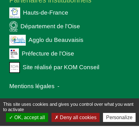
Partenaires institutionnels
Hauts-de-France
Département de l'Oise
Agglo du Beauvaisis
Préfecture de l'Oise
Site réalisé par KOM Conseil
Mentions légales
-
Politique de confidentialité
-
Accessibilité
-
This site uses cookies and gives you control over what you want
to activate
Plan du site
-
Gestion des cookies
OK, accept all
Deny all cookies
Personalize
Site créé en partenariat avec Réseau des Communes