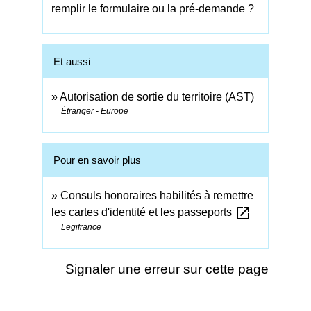
remplir le formulaire ou la pré-demande ?
Et aussi
Autorisation de sortie du territoire (AST)
Étranger - Europe
Pour en savoir plus
Consuls honoraires habilités à remettre
open_in_new
les cartes d'identité et les passeports
Legifrance
Signaler une erreur sur cette page