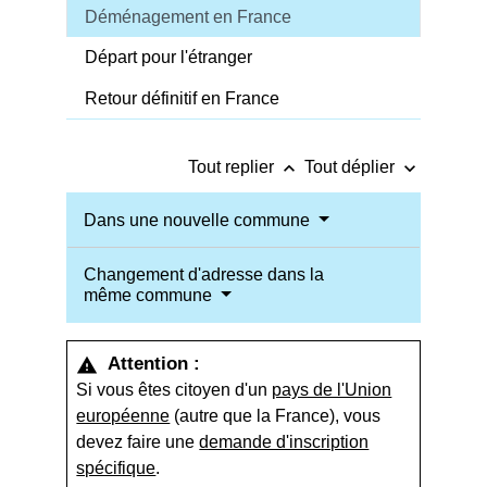
Déménagement en France
Départ pour l'étranger
Retour définitif en France
keyboard_arrow_up
keyboard_arrow_down
Tout replier
Tout déplier
Dans une nouvelle commune
Changement d'adresse dans la
même commune
Attention :
warning
Si vous êtes citoyen d'un
pays de l'Union
européenne
(autre que la France), vous
devez faire une
demande d'inscription
spécifique
.