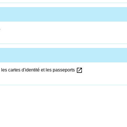
)
open_in_new
les cartes d'identité et les passeports