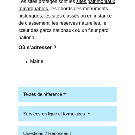
Les sites protégés sont les
sites patrimoniaux
remarquables
, les abords des monuments
historiques, les
sites classés ou en instance
de classement
, les réserves naturelles, le
cœur des parcs nationaux ou un futur parc
national.
Où s’adresser ?
arrow_right
Mairie
Textes de référence
Services en ligne et formulaires
Questions ? Réponses !