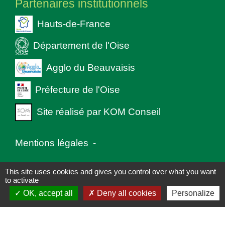
Partenaires institutionnels
Hauts-de-France
Département de l'Oise
Agglo du Beauvaisis
Préfecture de l'Oise
Site réalisé par KOM Conseil
Mentions légales
-
Politique de confidentialité
-
Accessibilité
-
This site uses cookies and gives you control over what you want
to activate
Plan du site
-
Gestion des cookies
OK, accept all
Deny all cookies
Personalize
Site créé en partenariat avec Réseau des Communes