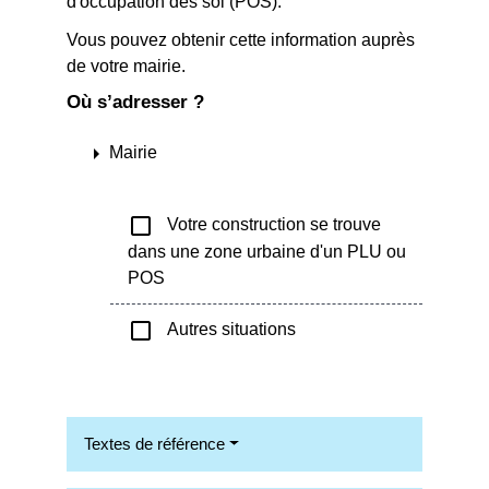
d'occupation des sol (POS).
Vous pouvez obtenir cette information auprès
de votre mairie.
Où s’adresser ?
arrow_right
Mairie
check_box_outline_blank
Votre construction se trouve
dans une zone urbaine d'un PLU ou
POS
check_box_outline_blank
Autres situations
Textes de référence