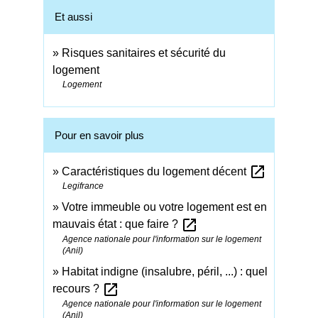
Et aussi
Risques sanitaires et sécurité du
logement
Logement
Pour en savoir plus
open_in_new
Caractéristiques du logement décent
Legifrance
Votre immeuble ou votre logement est en
open_in_new
mauvais état : que faire ?
Agence nationale pour l'information sur le logement
(Anil)
Habitat indigne (insalubre, péril, ...) : quel
open_in_new
recours ?
Agence nationale pour l'information sur le logement
(Anil)