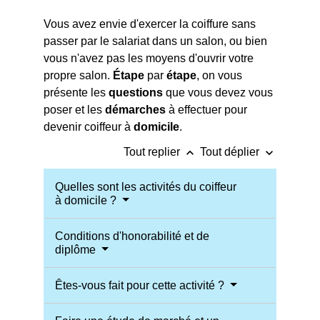
Vous avez envie d'exercer la coiffure sans
passer par le salariat dans un salon, ou bien
vous n'avez pas les moyens d'ouvrir votre
propre salon.
Étape
par
étape
, on vous
présente les
questions
que vous devez vous
poser et les
démarches
à effectuer pour
devenir coiffeur à
domicile
.
keyboard_arrow_up
keyboard_arrow_down
Tout replier
Tout déplier
Quelles sont les activités du coiffeur
à domicile ?
Conditions d'honorabilité et de
diplôme
Êtes-vous fait pour cette activité ?