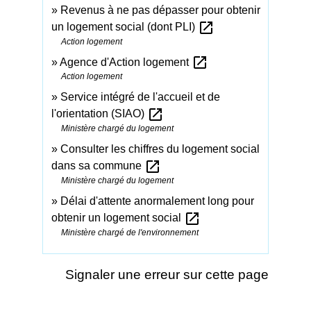
Revenus à ne pas dépasser pour obtenir
open_in_new
un logement social (dont PLI)
Action logement
open_in_new
Agence d'Action logement
Action logement
Service intégré de l'accueil et de
open_in_new
l'orientation (SIAO)
Ministère chargé du logement
Consulter les chiffres du logement social
open_in_new
dans sa commune
Ministère chargé du logement
Délai d'attente anormalement long pour
open_in_new
obtenir un logement social
Ministère chargé de l'environnement
Signaler une erreur sur cette page